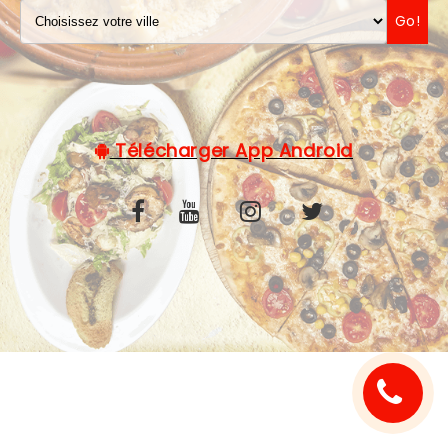
Go!
C.G.V
Télécharger App Android