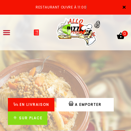
×
RESTAURANT OUVRE À 11:00
0
ACCUEIL
LA CARTE
VOTRE COMPTE
EN LIVRAISON
A EMPORTER
NOTRE RESTAURANT
VOS AVIS
SUR PLACE
MENTIONS LÉGALES