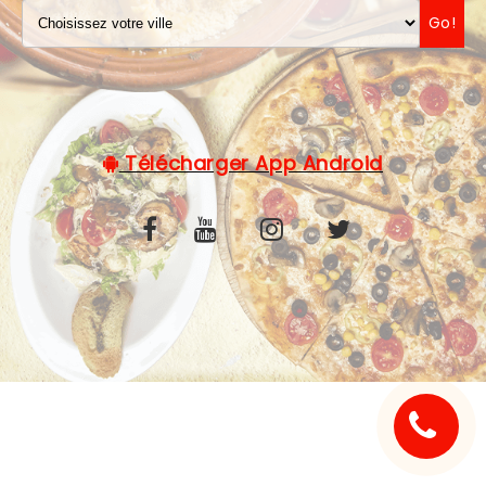
Go!
C.G.V
Télécharger App Android