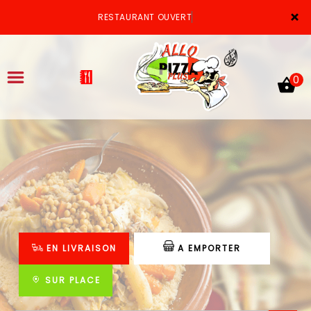
×
RESTAURANT OUVERT
0
ACCUEIL
LA CARTE
VOTRE COMPTE
EN LIVRAISON
A EMPORTER
NOTRE RESTAURANT
VOS AVIS
SUR PLACE
MENTIONS LÉGALES