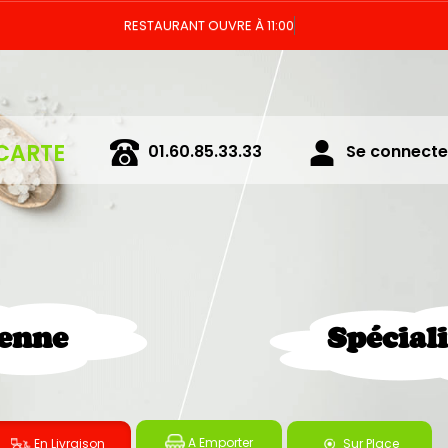
REST
CARTE
01.60.85.33.33
Se connecter
ienne
Spécial
A Emporter
En Livraison
Sur Place