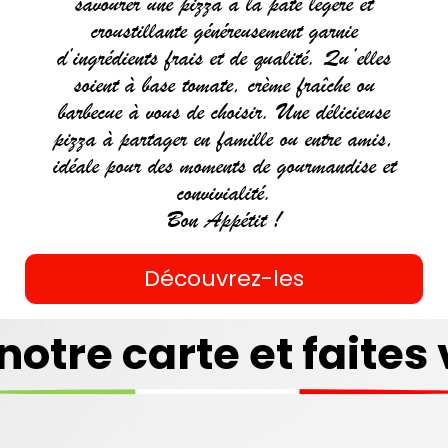
savourer une pizza à la pâte légère et
croustillante généreusement garnie
d’ingrédients frais et de qualité. Qu’elles
soient à base tomate, crème fraîche ou
barbecue à vous de choisir. Une délicieuse
pizza à partager en famille ou entre amis,
idéale pour des moments de gourmandise et
convivialité.
Bon Appétit !
Découvrez-les
COUSCOUS
notre carte et faites 
Commander