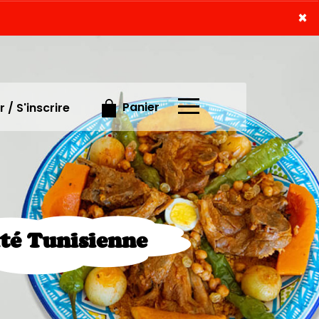
×
×
Panier
 / S'inscrire
ité Tunisienne