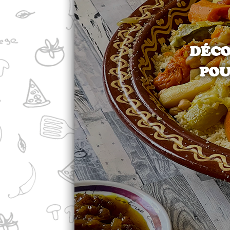
DÉCO
POU