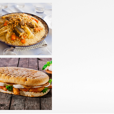
LADES
PANINIS
mander
Commander