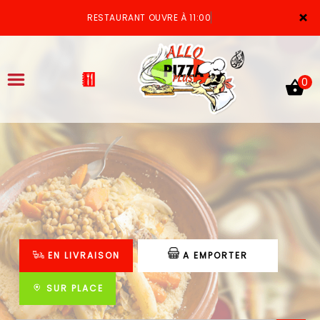
×
RESTAURANT OUVRE À 11:00
0
ACCUEIL
LA CARTE
VOTRE COMPTE
EN LIVRAISON
A EMPORTER
NOTRE RESTAURANT
VOS AVIS
SUR PLACE
MENTIONS LÉGALES