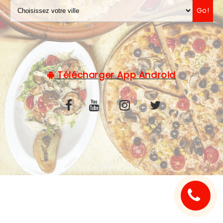
Go!
C.G.V
Télécharger App Android