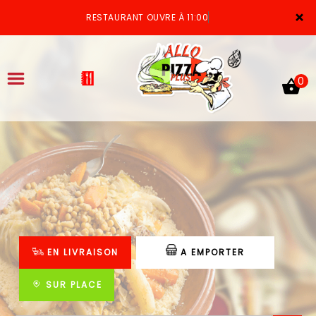
×
RESTAURANT OUVRE À 11:00
0
ACCUEIL
LA CARTE
VOTRE COMPTE
EN LIVRAISON
A EMPORTER
NOTRE RESTAURANT
VOS AVIS
SUR PLACE
MENTIONS LÉGALES