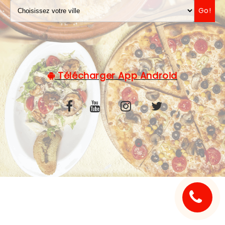
Go!
C.G.V
Télécharger App Android