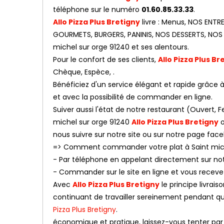
téléphone sur le numéro
01.60.85.33.33
.
Allo Pizza Plus Bretigny
livre : Menus, NOS ENTR
GOURMETS, BURGERS, PANINIS, NOS DESSERTS, NOS 
michel sur orge 91240 et ses alentours.
Pour le confort de ses clients,
Allo Pizza Plus Br
Chèque, Espèce, .
Bénéficiez d'un service élégant et rapide grâce à n
et avec la possibilité de commander en ligne.
Suiver aussi l'état de notre restaurant (Ouvert
michel sur orge 91240
Allo Pizza Plus Bretigny
o
nous suivre sur notre site ou sur notre page fac
=> Comment commander votre plat à Saint mich
- Par téléphone en appelant directement sur n
- Commander sur le site en ligne et vous receve
Avec
Allo Pizza Plus Bretigny
le principe livrai
continuant de travailler sereinement pendant que 
Pizza Plus Bretigny
.
économique et pratique, laissez-vous tenter par l