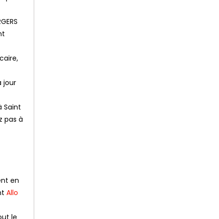
URGERS
nt
caire,
à jour
 Saint
z pas à
ent en
nt
Allo
out le