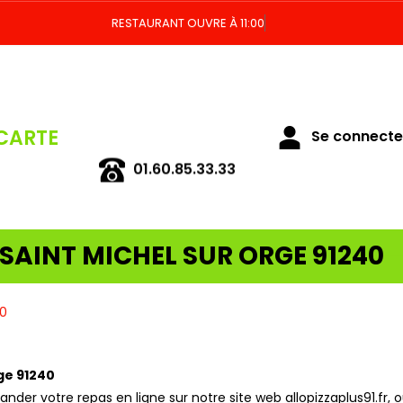
RESTAURANT OUVRE À 11:00
CARTE
Se connecter
01.60.85.33.33
 SAINT MICHEL SUR ORGE 91240
40
ge 91240
r votre repas en ligne sur notre site web allopizzaplus91.fr, o