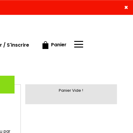
×
×
Panier
 / S'inscrire
Panier Vide !
u par