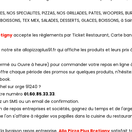
EES, NOS SPECIALITES, PIZZAS, NOS GRILLADES, PATES, WOOPERS, B
BOISSONS, TEX MEX, SALADES, DESSERTS, GLACES, BOISSONS, à Sai
etigny
accepte les règlements par Ticket Restaurant, Carte ban
otre site allopizzaplus91.fr qui affiche les produits et leurs prix 
, Fermé ou Ouvre à heure) pour commander votre repas en ligne à
ffre chaque période des promos sur quelques produits, n'hésite
ebook.
el sur orge 91240 ?
otre numéro
01.60.85.33.33
.
z un SMS ou un email de confirmation.
son de repas entreprises et sociétés, gagnez du temps et de l'arg
l'on s'affaire à régaler vos papilles dans la cuisine du restaura
a livraison repas entreprise,
Allo Pizza Plus Bretigny
satisfait t