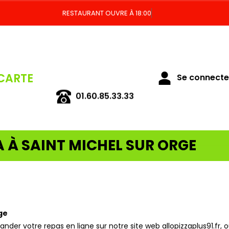
RESTAURANT OUVRE À 18:00
CARTE
Se connecter
01.60.85.33.33
A À SAINT MICHEL SUR ORGE
ge
r votre repas en ligne sur notre site web allopizzaplus91.fr, o