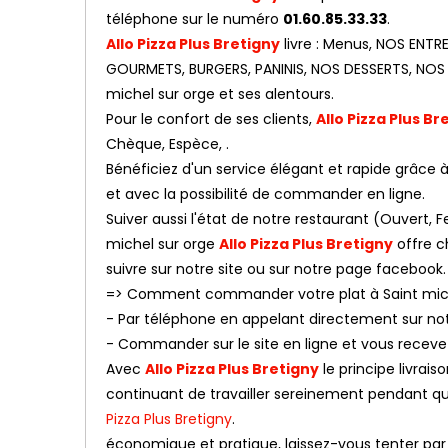
téléphone sur le numéro
01.60.85.33.33
.
Allo Pizza Plus Bretigny
livre : Menus, NOS ENTR
GOURMETS, BURGERS, PANINIS, NOS DESSERTS, NOS 
michel sur orge et ses alentours.
Pour le confort de ses clients,
Allo Pizza Plus Br
Chèque, Espèce, .
Bénéficiez d'un service élégant et rapide grâce à n
et avec la possibilité de commander en ligne.
Suiver aussi l'état de notre restaurant (Ouvert
michel sur orge
Allo Pizza Plus Bretigny
offre c
suivre sur notre site ou sur notre page facebook.
=> Comment commander votre plat à Saint mich
- Par téléphone en appelant directement sur n
- Commander sur le site en ligne et vous receve
Avec
Allo Pizza Plus Bretigny
le principe livrai
continuant de travailler sereinement pendant que 
Pizza Plus Bretigny
.
économique et pratique, laissez-vous tenter par l