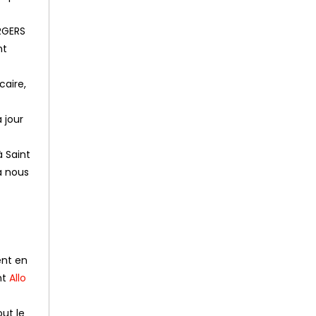
URGERS
nt
caire,
à jour
 Saint
à nous
ent en
nt
Allo
out le