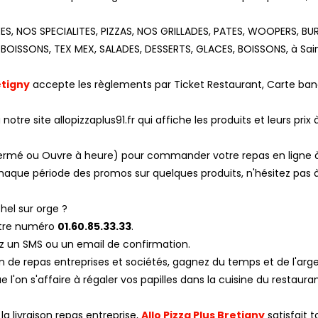
EES, NOS SPECIALITES, PIZZAS, NOS GRILLADES, PATES, WOOPERS, B
BOISSONS, TEX MEX, SALADES, DESSERTS, GLACES, BOISSONS, à Sai
etigny
accepte les règlements par Ticket Restaurant, Carte ban
otre site allopizzaplus91.fr qui affiche les produits et leurs prix 
, Fermé ou Ouvre à heure) pour commander votre repas en ligne à
haque période des promos sur quelques produits, n'hésitez pas 
el sur orge ?
otre numéro
01.60.85.33.33
.
z un SMS ou un email de confirmation.
son de repas entreprises et sociétés, gagnez du temps et de l'arg
l'on s'affaire à régaler vos papilles dans la cuisine du restaura
a livraison repas entreprise,
Allo Pizza Plus Bretigny
satisfait t