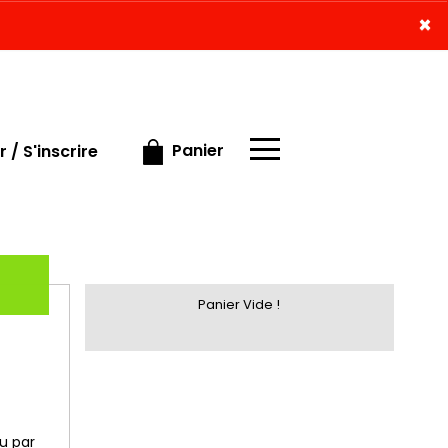
×
×
Panier
 / S'inscrire
Panier Vide !
u par