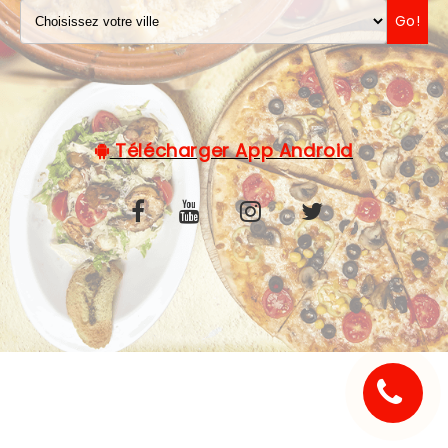
Go!
C.G.V
Télécharger App Android