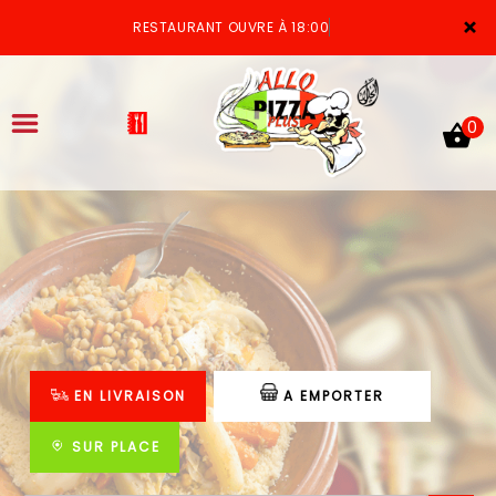
×
RESTAURANT OUVRE À 18:00
0
ACCUEIL
LA CARTE
VOTRE COMPTE
EN LIVRAISON
A EMPORTER
NOTRE RESTAURANT
VOS AVIS
SUR PLACE
MENTIONS LÉGALES