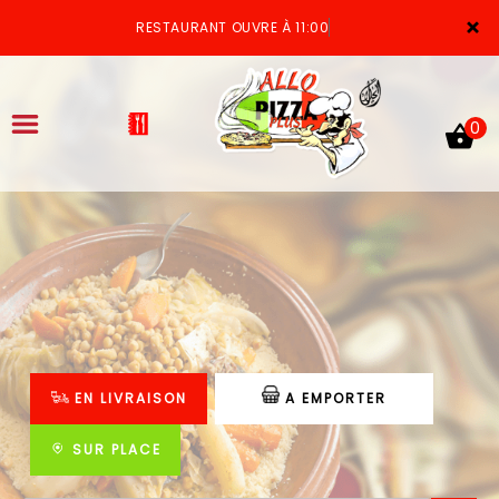
×
RESTAURANT OUVRE À 11:00
0
ACCUEIL
LA CARTE
VOTRE COMPTE
EN LIVRAISON
A EMPORTER
NOTRE RESTAURANT
VOS AVIS
SUR PLACE
MENTIONS LÉGALES