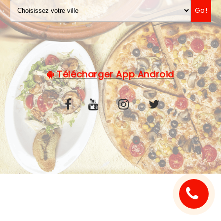
Go!
C.G.V
Télécharger App Android