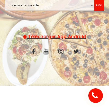
Go!
C.G.V
Télécharger App Android