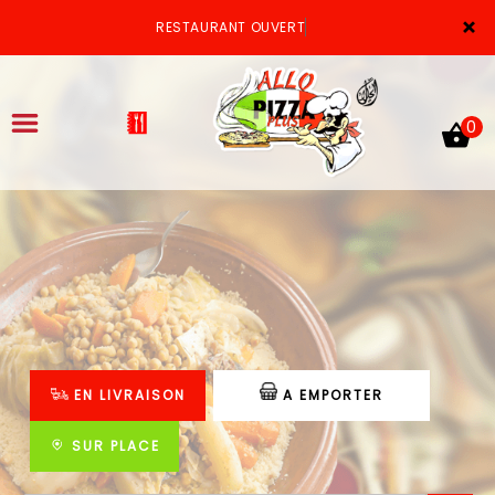
×
RESTAURANT OUVERT
0
ACCUEIL
LA CARTE
VOTRE COMPTE
EN LIVRAISON
A EMPORTER
NOTRE RESTAURANT
VOS AVIS
SUR PLACE
MENTIONS LÉGALES