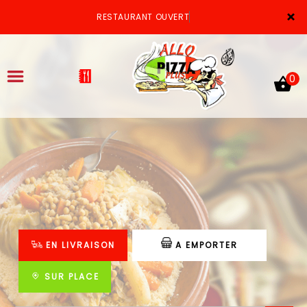
×
RESTAURANT OUVERT
0
ACCUEIL
LA CARTE
VOTRE COMPTE
EN LIVRAISON
A EMPORTER
NOTRE RESTAURANT
VOS AVIS
SUR PLACE
MENTIONS LÉGALES