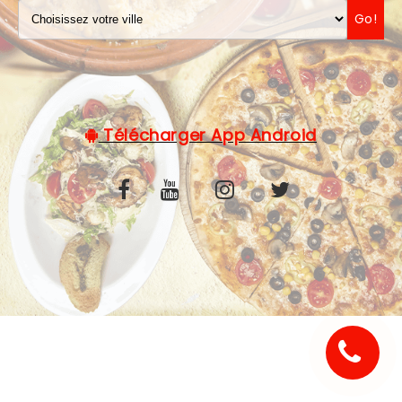
Go!
C.G.V
Télécharger App Android