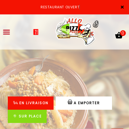
×
RESTAURANT OUVERT
0
ACCUEIL
LA CARTE
VOTRE COMPTE
EN LIVRAISON
A EMPORTER
NOTRE RESTAURANT
VOS AVIS
SUR PLACE
MENTIONS LÉGALES