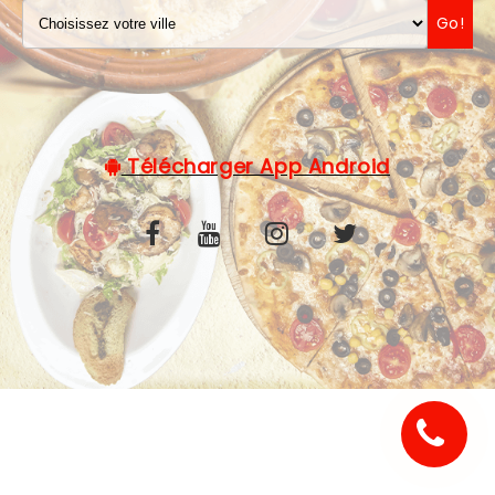
Go!
C.G.V
Télécharger App Android