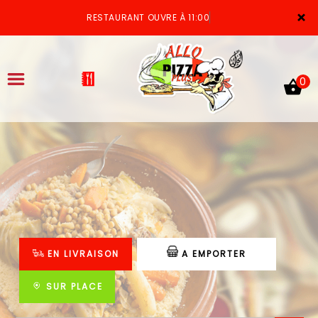
×
RESTAURANT OUVRE À 11:00
0
ACCUEIL
LA CARTE
VOTRE COMPTE
EN LIVRAISON
A EMPORTER
NOTRE RESTAURANT
VOS AVIS
SUR PLACE
MENTIONS LÉGALES