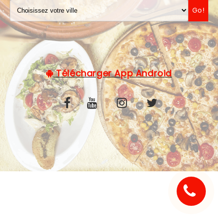
Go!
C.G.V
Télécharger App Android