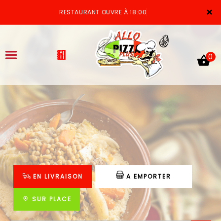
×
RESTAURANT OUVRE À 18:00
0
ACCUEIL
LA CARTE
VOTRE COMPTE
EN LIVRAISON
A EMPORTER
NOTRE RESTAURANT
VOS AVIS
SUR PLACE
MENTIONS LÉGALES