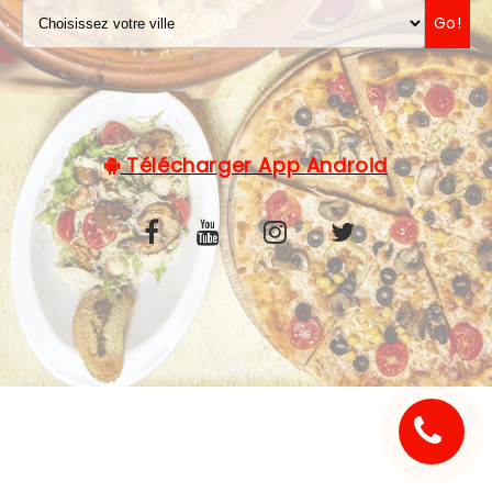
Go!
C.G.V
Télécharger App Android