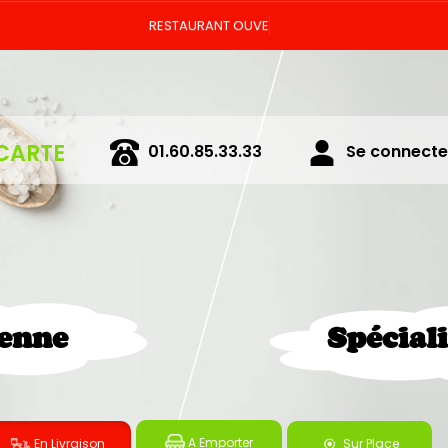
Vous pouvez
CARTE
01.60.85.33.33
Se connecter
ienne
Spécial
A Emporter
En Livraison
Sur Place