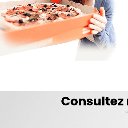
PI
Consultez 
Com