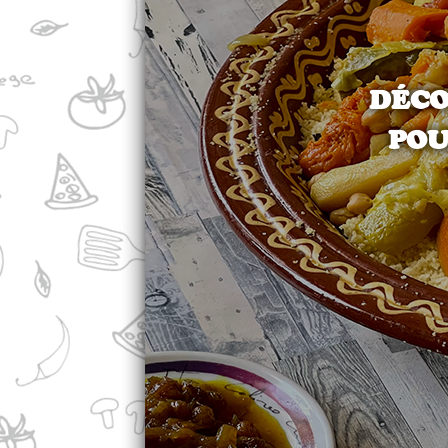
DÉCO
POU