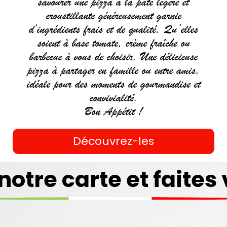
savourer une pizza à la pâte légère et
croustillante généreusement garnie
d’ingrédients frais et de qualité. Qu’elles
soient à base tomate, crème fraîche ou
barbecue à vous de choisir. Une délicieuse
pizza à partager en famille ou entre amis,
idéale pour des moments de gourmandise et
convivialité.
Bon Appétit !
Découvrez-les
ZZAS
COUSCOUS
notre carte et faites 
mander
Commander