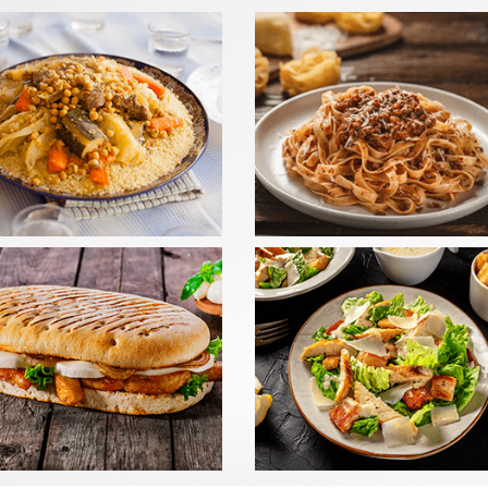
LADES
PANINIS
mander
Commander