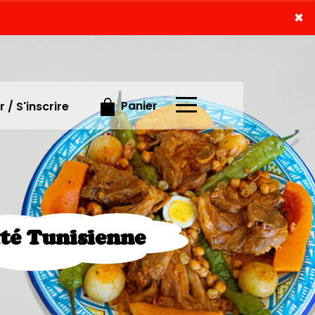
×
×
Panier
 / S'inscrire
ité Tunisienne